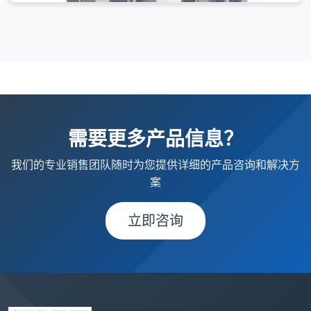
本款摆闸采用精工工艺与上乘材质打造，具备多重安防防护
与超强防水特性，支持多验证方式，适配各类场所人行及非
机动车通道，通行高效且维护便捷。
了解更多
需要更多产品信息？
速通门 - 全场景 - 304 不锈钢 - 多重安防
本款速通门采用 304 不锈钢打造，搭载红外检测与人脸识
我们的专业销售团队随时为您提供详细的产品咨询和解决方
别技术，具备多重安防防护功能，支持多验证方式，适配各
案
类场所访客通道等场景。
立即咨询
了解更多